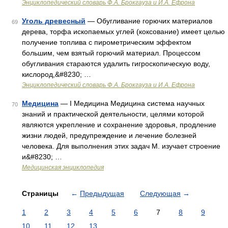
Энциклопедический словарь Ф.А. Брокгауза и И.А. Ефрона
Уголь древесный
— Обугливание горючих материалов
69
дерева, торфа ископаемых углей (коксование) имеет целью
получение топлива с пирометрическим эффектом
большим, чем взятый горючий материал. Процессом
обугливания стараются удалить гигроскопическую воду,
кислород,&#8230; …
Энциклопедический словарь Ф.А. Брокгауза и И.А. Ефрона
Медицина
— I Медицина Медицина система научных
70
знаний и практической деятельности, целями которой
являются укрепление и сохранение здоровья, продление
жизни людей, предупреждение и лечение болезней
человека. Для выполнения этих задач М. изучает строение
и&#8230; …
Медицинская энциклопедия
Страницы
←
Предыдущая
Следующая
→
1
2
3
4
5
6
7
8
9
10
11
12
13