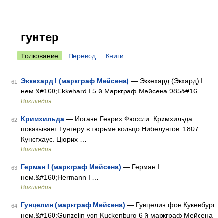
гунтер
Толкование
Перевод
Книги
Эккехард I (маркграф Мейсена)
— Эккехард (Экхард) I
61
нем.&#160;Ekkehard I 5 й Маркграф Мейсена 985&#16 …
Википедия
Кримхильда
— Иоганн Генрих Фюссли. Кримхильда
62
показывает Гунтеру в тюрьме кольцо Нибелунгов. 1807.
Кунстхаус. Цюрих …
Википедия
Герман I (маркграф Мейсена)
— Герман I
63
нем.&#160;Hermann I …
Википедия
Гунцелин (маркграф Мейсена)
— Гунцелин фон Кукенбург
64
нем.&#160;Gunzelin von Kuckenburg 6 й маркграф Мейсена