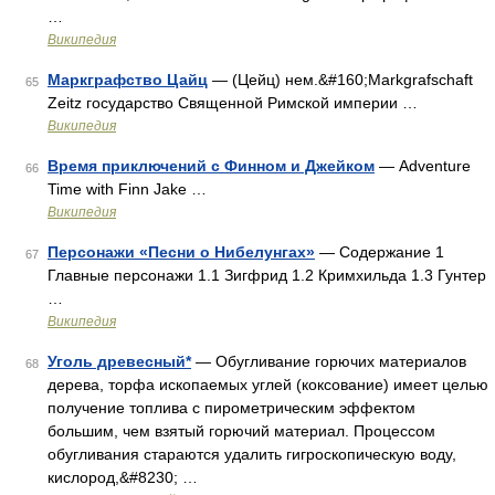
…
Википедия
Маркграфство Цайц
— (Цейц) нем.&#160;Markgrafschaft
65
Zeitz государство Священной Римской империи …
Википедия
Время приключений с Финном и Джейком
— Adventure
66
Time with Finn Jake …
Википедия
Персонажи «Песни о Нибелунгах»
— Содержание 1
67
Главные персонажи 1.1 Зигфрид 1.2 Кримхильда 1.3 Гунтер
…
Википедия
Уголь древесный*
— Обугливание горючих материалов
68
дерева, торфа ископаемых углей (коксование) имеет целью
получение топлива с пирометрическим эффектом
большим, чем взятый горючий материал. Процессом
обугливания стараются удалить гигроскопическую воду,
кислород,&#8230; …